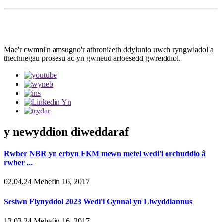
Mae'r cwmni'n amsugno'r athroniaeth ddylunio uwch ryngwladol a
thechnegau prosesu ac yn gwneud arloesedd gwreiddiol.
y newyddion diweddaraf
Rwber NBR yn erbyn FKM mewn metel wedi'i orchuddio â
rwber ...
02,04,24 Mehefin 16, 2017
Sesiwn Flynyddol 2023 Wedi'i Gynnal yn Llwyddiannus
13,03,24 Mehefin 16, 2017