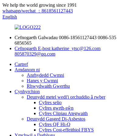
We help the world growing since 1991
whatsapp/wechat ：8618561127443
English
Cefnogaeth Galwadau
0086-18561127443
0086-535
6856565
Cefnogaeth E-bost
katherine_ytsc@126.com
805870329@qq.com
Cartref
Amdanom ni
Anrhydedd Cwmni
Hanes y Cwmni
Rhwydwaith Gwerthu
Cynhyrchion
Deunydd metel wedi'i orchuddio â rwber
Cyfres selio
Cyfres gwrth-sŵn
Cyfres Clipiau Ategwaith
Deunydd Gasged Di-Asbestos
Cyfres QF Hi-Q
Cyfres Cost-effeithiol FBYS
Ymchwil a Datblygu