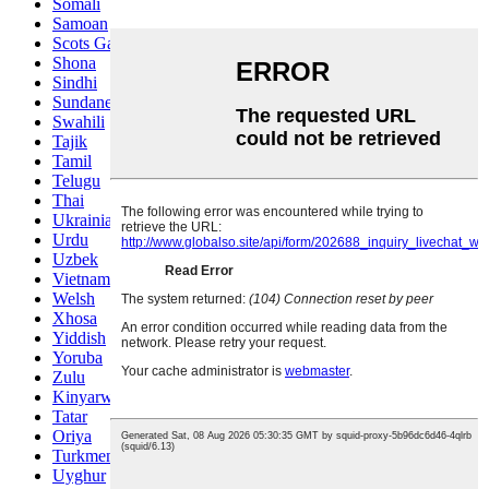
Somali
Samoan
Scots Gaelic
Shona
Sindhi
Sundanese
Swahili
Tajik
Tamil
Telugu
Thai
Ukrainian
Urdu
Uzbek
Vietnamese
Welsh
Xhosa
Yiddish
Yoruba
Zulu
Kinyarwanda
Tatar
Oriya
Turkmen
Uyghur