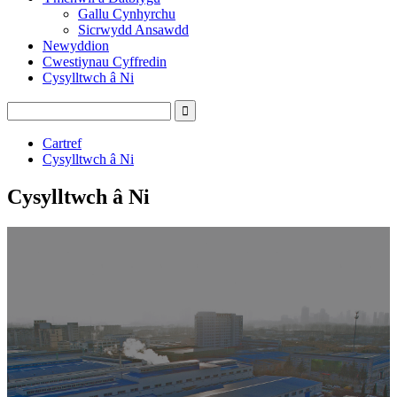
Gallu Cynhyrchu
Sicrwydd Ansawdd
Newyddion
Cwestiynau Cyffredin
Cysylltwch â Ni
Cartref
Cysylltwch â Ni
Cysylltwch â Ni